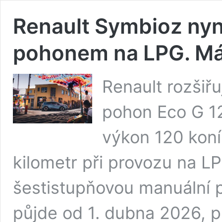
Renault Symbioz nyní
pohonem na LPG. Má
Renault rozšiř
pohon Eco G 1
výkon 120 koní
kilometr při provozu na L
šestistupňovou manuální p
půjde od 1. dubna 2026, p