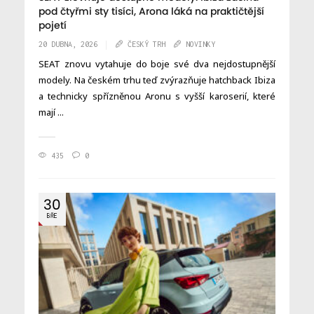
pod čtyřmi sty tisíci, Arona láká na praktičtější
pojetí
20 DUBNA, 2026
ČESKÝ TRH
NOVINKY
SEAT znovu vytahuje do boje své dva nejdostupnější
modely. Na českém trhu teď zvýrazňuje hatchback Ibiza
a technicky spřízněnou Aronu s vyšší karoserií, které
mají ...
435
0
30
BŘE