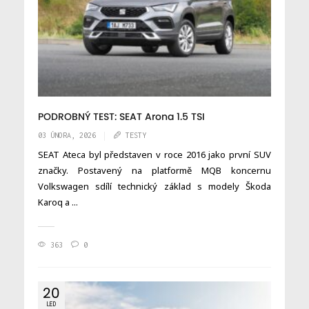
PODROBNÝ TEST: SEAT Arona 1.5 TSI
03 ÚNORA, 2026
TESTY
SEAT Ateca byl představen v roce 2016 jako první SUV
značky. Postavený na platformě MQB koncernu
Volkswagen sdílí technický základ s modely Škoda
Karoq a ...
363
0
20
LED