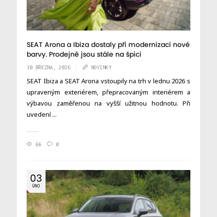
SEAT Arona a Ibiza dostaly při modernizaci nové
barvy. Prodejně jsou stále na špici
30 BŘEZNA, 2026
NOVINKY
SEAT Ibiza a SEAT Arona vstoupily na trh v lednu 2026 s
upraveným exteriérem, přepracovaným interiérem a
výbavou zaměřenou na vyšší užitnou hodnotu. Při
uvedení ...
66
0
03
ÚNO