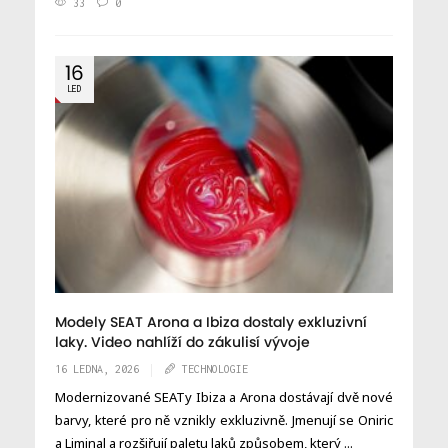
33
0
16
LED
Modely SEAT Arona a Ibiza dostaly exkluzivní
laky. Video nahlíží do zákulisí vývoje
16 LEDNA, 2026
TECHNOLOGIE
Modernizované SEATy Ibiza a Arona dostávají dvě nové
barvy, které pro ně vznikly exkluzivně. Jmenují se Oniric
a Liminal a rozšiřují paletu laků způsobem, který ...