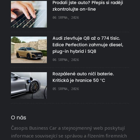
Prodali jste auto? Přepis si raději
zkontrolujte on-line
06 SRPNA, 2026
Audi zlevňuje Q8 až o 774 tisíc.
Edice Perfection zahrnuje diesel,
plug-in hybrid i SQ8
06 SRPNA, 2026
Rozpálené auto ničí baterie.
Kritická je hranice 50 °C
05 SRPNA, 2026
O nás
Časopis Business Car a stejnojmenný web poskytují
informace související se správou a řízením firemních