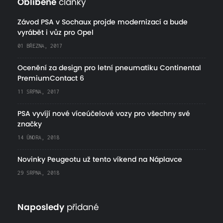
Oblíbené
články
Závod PSA v Sochaux projde modernizací a bude
vyrábět i vůz pro Opel
01 BŘEZNA, 2017
Ocenění za design pro letní pneumatiku Continental
PremiumContact 6
11 SRPNA, 2017
PSA vyvíjí nové víceúčelové vozy pro všechny své
značky
14 ÚNORA, 2018
Novinky Peugeotu už tento víkend na Náplavce
29 SRPNA, 2018
Naposledy
přidané