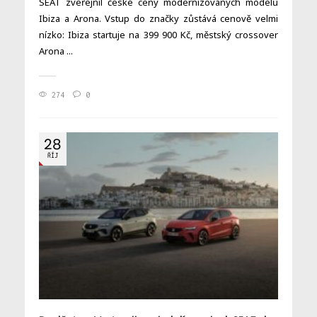
SEAT zveřejnil české ceny modernizovaných modelů
Ibiza a Arona. Vstup do značky zůstává cenově velmi
nízko: Ibiza startuje na 399 900 Kč, městský crossover
Arona ...
274
0
28
ŘÍJ