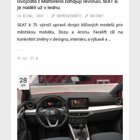
Dvojčata z Martorella zahajují revoluci. SEAT si
je nadělí už v lednu
28 ŘÍJNA, 2025
NEPŘEHLÉDNĚTE
NOVINKY
SEAT k 75. výročí upravil dvojici klíčových modelů pro
městskou mobilitu, Ibizu a Aronu. Facelift cílí na
konkrétní změny v designu, interiéru a výbavě a ...
63
0
28
LED