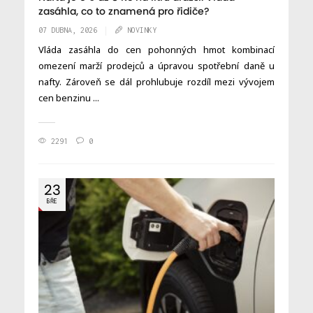
zasáhla, co to znamená pro řidiče?
07 DUBNA, 2026
NOVINKY
Vláda zasáhla do cen pohonných hmot kombinací
omezení marží prodejců a úpravou spotřební daně u
nafty. Zároveň se dál prohlubuje rozdíl mezi vývojem
cen benzinu ...
2291
0
23
BŘE