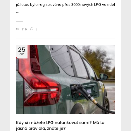
již letos bylo registrováno přes 3000 nových LPG vozidel
...
116
0
25
ČVC
Kdy si můžete LPG natankovat sami? Má to
jasná pravidla, znáte je?