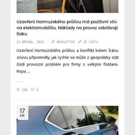
Uzavření Hormuzského průlivu má pozitivní vliv
na elektromobilitu. Náklady na provoz odolávají
tlaku
23 BŘEZNA, 2026
NEWSLETTER
ZE SVĚTA
Uzavření Hormuzského průlivu a konflikt kolem Íránu
znovu připomněly, jak rychle se může z geopolitiky stát
čistě provozní problém pro firmy s velkými flotilami.
Ropa ...
206
0
17
BŘE