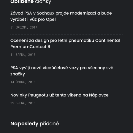
Oblíbené
články
Závod PSA v Sochaux projde modernizací a bude
vyrábět i vůz pro Opel
01 BŘEZNA, 2017
Ocenění za design pro letní pneumatiku Continental
PremiumContact 6
11 SRPNA, 2017
PSA vyvíjí nové víceúčelové vozy pro všechny své
značky
14 ÚNORA, 2018
Novinky Peugeotu už tento víkend na Náplavce
29 SRPNA, 2018
Naposledy
přidané