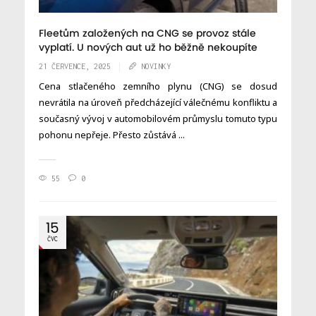
Fleetům založených na CNG se provoz stále
vyplatí. U nových aut už ho běžně nekoupíte
21 ČERVENCE, 2025
NOVINKY
Cena stlačeného zemního plynu (CNG) se dosud
nevrátila na úroveň předcházející válečnému konfliktu a
současný vývoj v automobilovém průmyslu tomuto typu
pohonu nepřeje. Přesto zůstává ...
55
0
15
ČVC