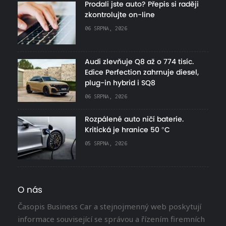
Prodali jste auto? Přepis si raději
zkontrolujte on-line
06 SRPNA, 2026
Audi zlevňuje Q8 až o 774 tisíc.
Edice Perfection zahrnuje diesel,
plug-in hybrid i SQ8
06 SRPNA, 2026
Rozpálené auto ničí baterie.
Kritická je hranice 50 °C
05 SRPNA, 2026
O nás
Časopis Business Car a stejnojmenný web poskytují
informace související se správou a řízením firemních