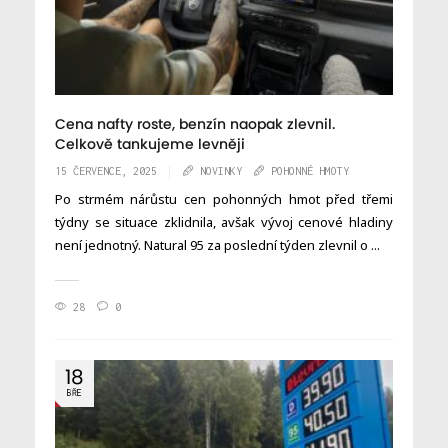
Cena nafty roste, benzín naopak zlevnil.
Celkově tankujeme levněji
15 ČERVENCE, 2025
NOVINKY
POHONNÉ HMOTY
Po strmém nárůstu cen pohonných hmot před třemi
týdny se situace zklidnila, avšak vývoj cenové hladiny
není jednotný. Natural 95 za poslední týden zlevnil o ...
28
0
18
BŘE