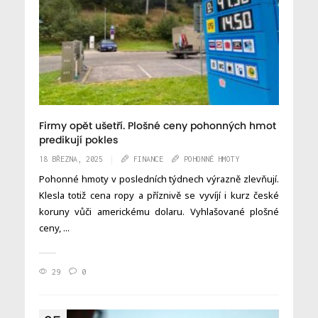
Firmy opět ušetří. Plošné ceny pohonných hmot
predikují pokles
18 BŘEZNA, 2025
FINANCE
POHONNÉ HMOTY
Pohonné hmoty v posledních týdnech výrazně zlevňují.
Klesla totiž cena ropy a příznivě se vyvíjí i kurz české
koruny vůči americkému dolaru. Vyhlašované plošné
ceny, ...
29
0